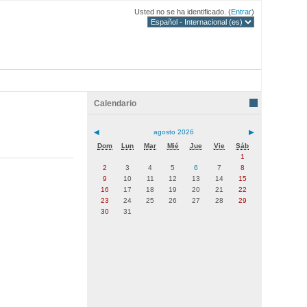
Usted no se ha identificado. (
Entrar
)
Calendario
◀
agosto 2026
▶
Dom
Lun
Mar
Mié
Jue
Vie
Sáb
1
2
3
4
5
6
7
8
9
10
11
12
13
14
15
16
17
18
19
20
21
22
23
24
25
26
27
28
29
30
31