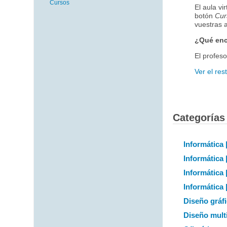
Cursos
El aula vi
botón
Cur
vuestras 
¿Qué enc
El profeso
Ver el res
Categorías
Informática 
Informática 
Informática 
Informática 
Diseño gráf
Diseño mult